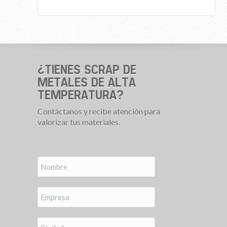
¿TIENES SCRAP DE
METALES DE ALTA
TEMPERATURA?
Contáctanos y recibe atención para
valorizar tus materiales.