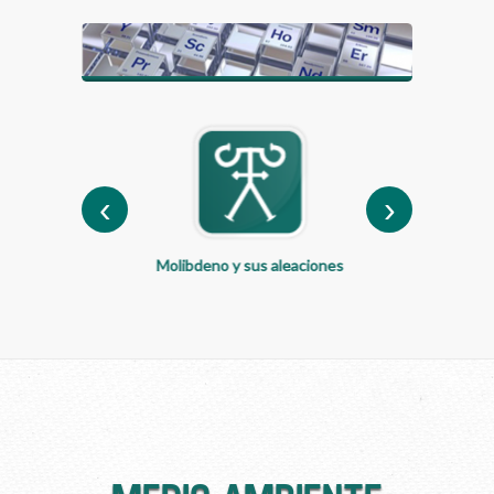
‹
›
 y sus aleaciones
Molibdeno y sus aleaciones
Carburo de Tun