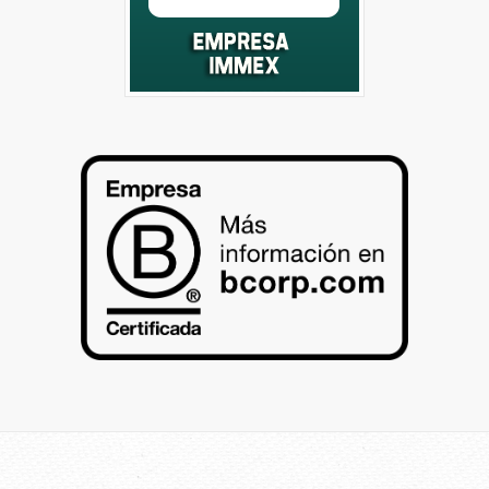
Padrón de Prestadores de Servicios
Ambientales de SEDESU,
somos una
empresa IMMEX
por lo que podemos facilitar
la salida de materiales que se encuentran
bajo régimen temporal y nos sentimos
orgullosos por haber obtenido el
Premio
Nacional de Exportación 2012.z
Permítanos colaborar con ustedes y dar a
sus residuos la correcta canalización del
buen destino, cumpliendo así con las
normás
y regulaciones gubernamentales.