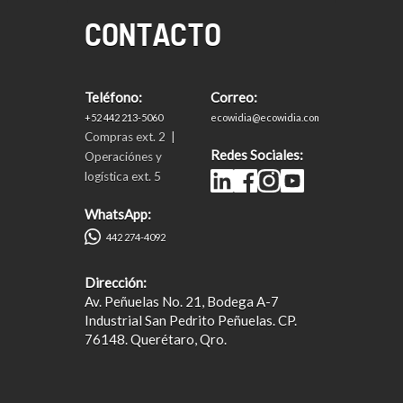
CONTACTO
Teléfono:
Correo:
+52 442 213-5060
ecowidia@ecowidia.com
Compras ext. 2 |
Redes Sociales:
Operaciónes y
logística ext. 5
WhatsApp:
442 274-4092
Dirección:
Av. Peñuelas No. 21, Bodega A-7
Industrial San Pedrito Peñuelas. CP.
76148. Querétaro, Qro.